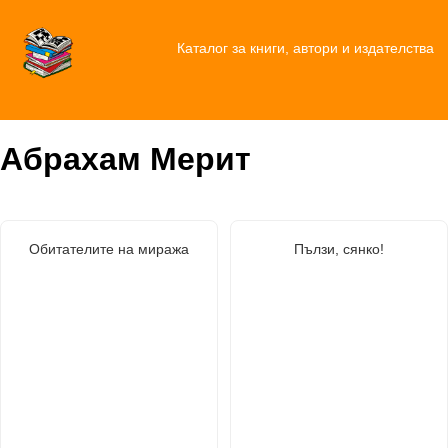
Каталог за книги, автори и издателства
Абрахам Мерит
Обитателите на миража
Пълзи, сянко!