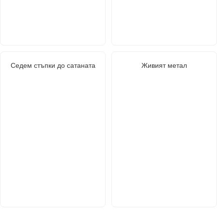
Седем стъпки до сатаната
Живият метал