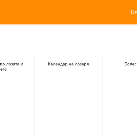
К
по лозата и
Календар на лозаря
Болес
него