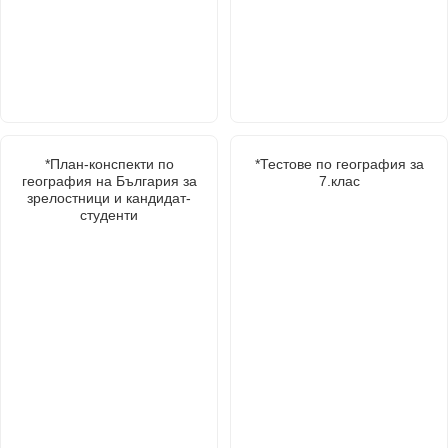
*План-конспекти по
*Тестове по география за
география на България за
7.клас
зрелостници и кандидат-
студенти