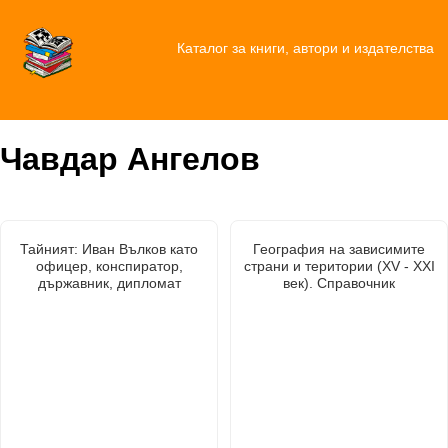
Каталог за книги, автори и издателства
Чавдар Ангелов
Тайният: Иван Вълков като
География на зависимите
офицер, конспиратор,
страни и територии (XV - XXI
държавник, дипломат
век). Справочник