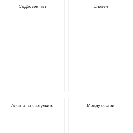
Съдбовен път
Славея
Алеята на светулките
Между сестри