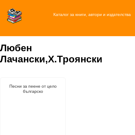
Каталог за книги, автори и издателства
Любен
Лачански,Х.Троянски
Песни за пеене от цело
българско