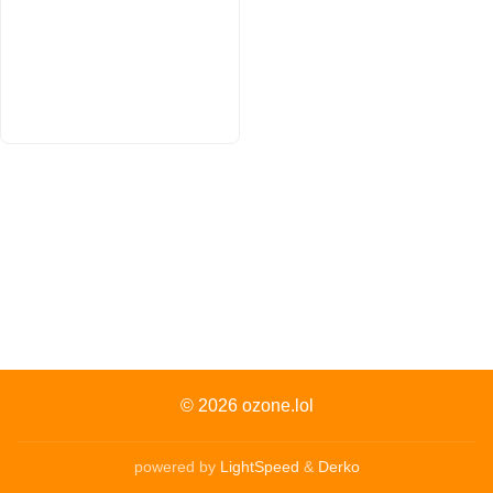
© 2026
ozone.lol
powered by
LightSpeed
&
Derko