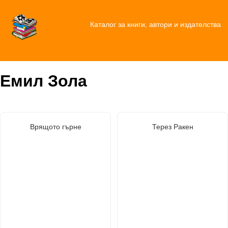
Каталог за книги, автори и издателства
Емил Зола
Врящото гърне
Терез Ракен