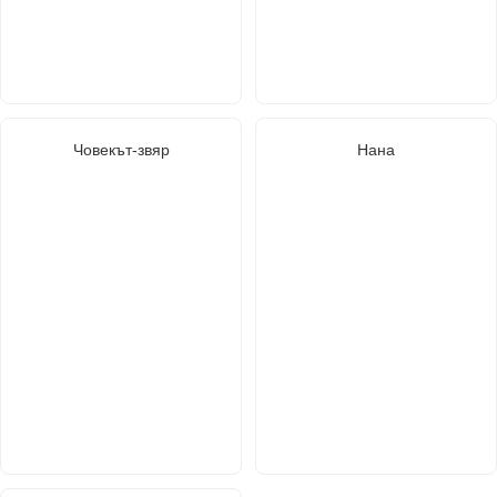
Човекът-звяр
Нана