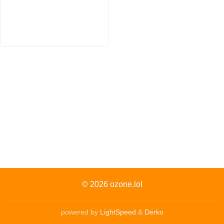
© 2026
ozone.lol
powered by
LightSpeed
&
Derko