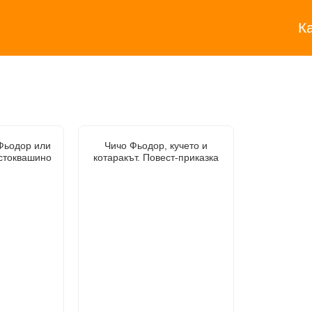
К
Фьодор или
Чичо Фьодор, кучето и
остоквашино
котаракът. Повест-приказка