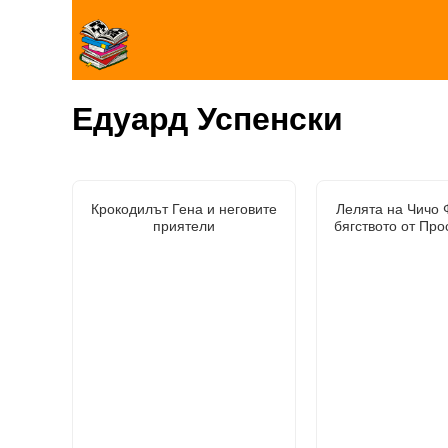
Едуард Успенски
Крокодилът Гена и неговите
Лелята на Чичо 
приятели
бягството от Пр