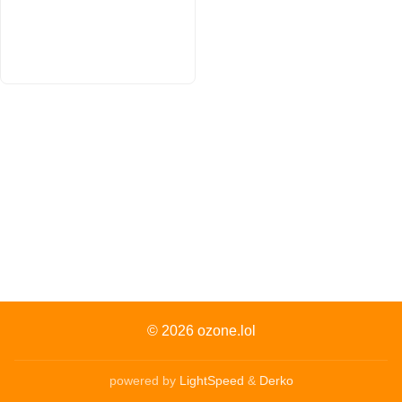
© 2026
ozone.lol
powered by
LightSpeed
&
Derko