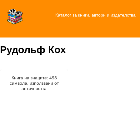
Каталог за книги, автори и издателства
Рудольф Кох
Книга на знаците: 493
символа, използвани от
античността