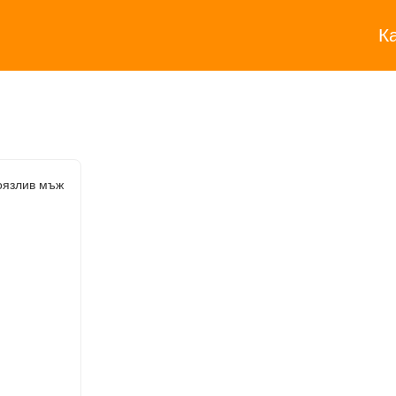
К
оязлив мъж