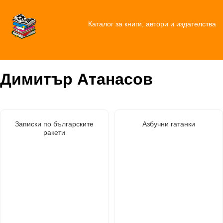
Каталог за книги, автори и издателства
Димитър Атанасов
Записки по българските
Азбучни гатанки
ракети