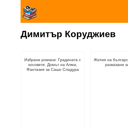
Димитър Коруджиев
Избрани романи: Градината с
Жития на българс
косовете. Домът на Алма;
разказани з
Фантазия за Сашо Сладура