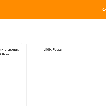
К
ките светци,
1989. Роман
а деца