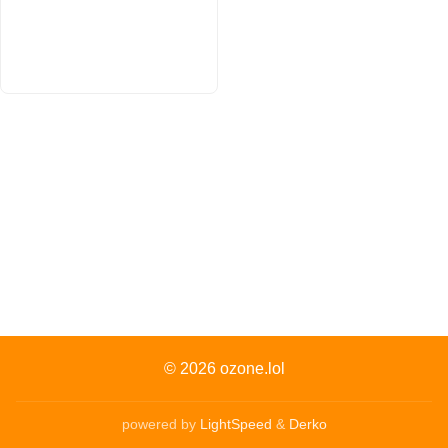
© 2026
ozone.lol
powered by
LightSpeed
&
Derko