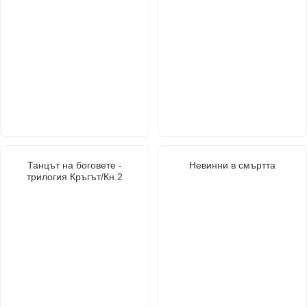
Танцът на боговете -
Невинни в смъртта
трилогия Кръгът/Кн.2