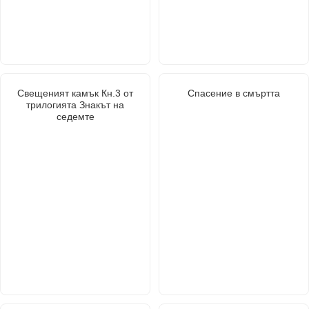
Свещеният камък Кн.3 от
Спасение в смъртта
трилогията Знакът на
седемте