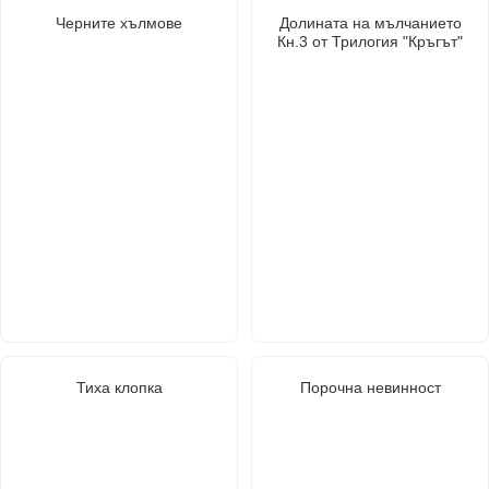
Черните хълмове
Долината на мълчанието
Кн.3 от Трилогия "Кръгът"
Тиха клопка
Порочна невинност