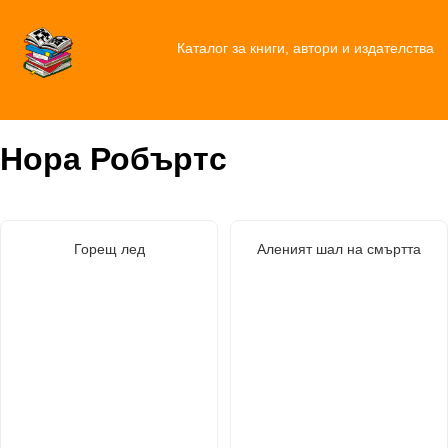
Каталог за книги, автори и издателства
Нора Робъртс
Горещ лед
Аленият шал на смъртта