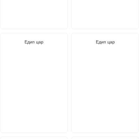
Едип цар
Едип цар