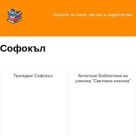
Каталог за книги, автори и издателства
Софокъл
Трагедии/ Софокъл
Антигона/ Библиотека на
ученика "Световна класика"