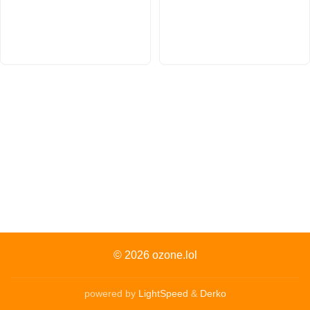
© 2026
ozone.lol
powered by
LightSpeed
&
Derko