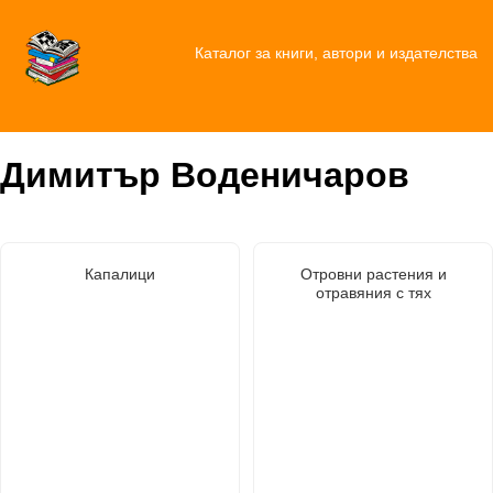
Каталог за книги, автори и издателства
Димитър Воденичаров
Капалици
Отровни растения и
отравяния с тях