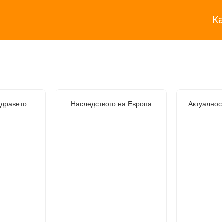
К
здравето
Наследството на Европа
Актуалнос