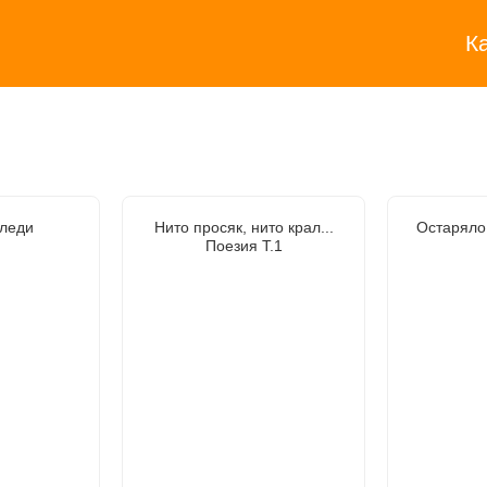
К
леди
Нито просяк, нито крал...
Остаряло
Поезия Т.1