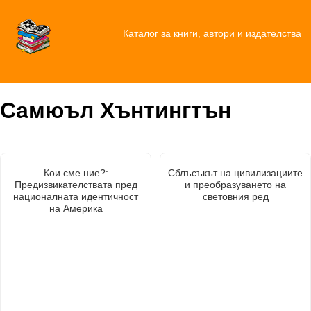
Каталог за книги, автори и издателства
Самюъл Хънтингтън
Кои сме ние?:
Сблъсъкът на цивилизациите
Предизвикателствата пред
и преобразуването на
националната идентичност
световния ред
на Америка