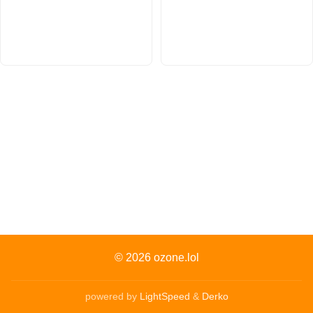
© 2026
ozone.lol
powered by
LightSpeed
&
Derko