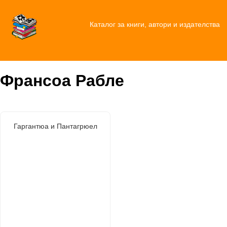
Каталог за книги, автори и издателства
Франсоа Рабле
Гаргантюа и Пантагрюел