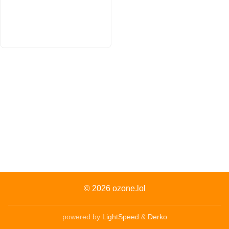
© 2026
ozone.lol
powered by
LightSpeed
&
Derko