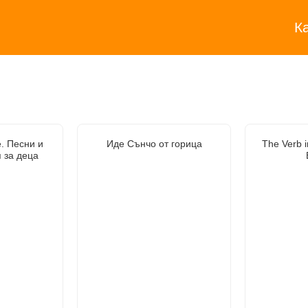
К
. Песни и
Иде Сънчо от горица
The Verb i
 за деца