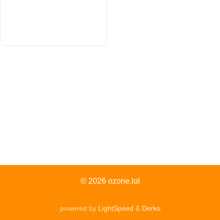
© 2026
ozone.lol
powered by
LightSpeed
&
Derko