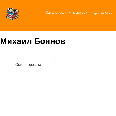
Каталог за книги, автори и издателства
Михаил Боянов
Остеопорозата