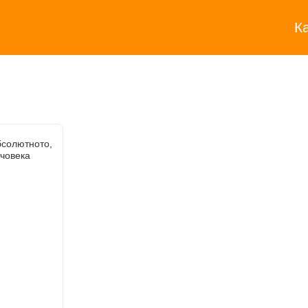
К
солютното,
 човека