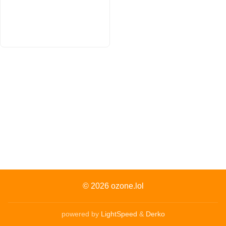
© 2026
ozone.lol
powered by
LightSpeed
&
Derko