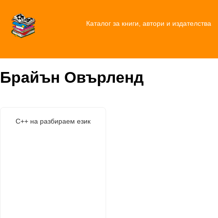
Каталог за книги, автори и издателства
Брайън Овърленд
C++ на разбираем език