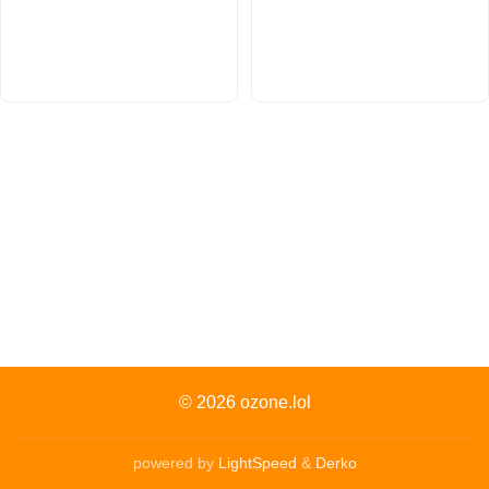
© 2026
ozone.lol
powered by
LightSpeed
&
Derko