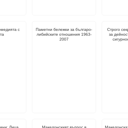
омедията с
Паметни бележки за българо-
Строго сек
та
либийските отношения 1963-
за дейнос
2007
сигурнос
ини: Лица,
Македонският въпрос в
Македонска