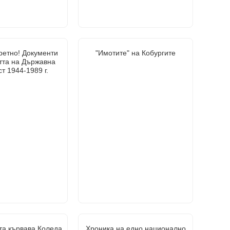
ретно! Документи
"Имотите" на Кобургите
тта на Държавна
т 1944-1989 г.
та кървава Коледа
Хроника на едно национално