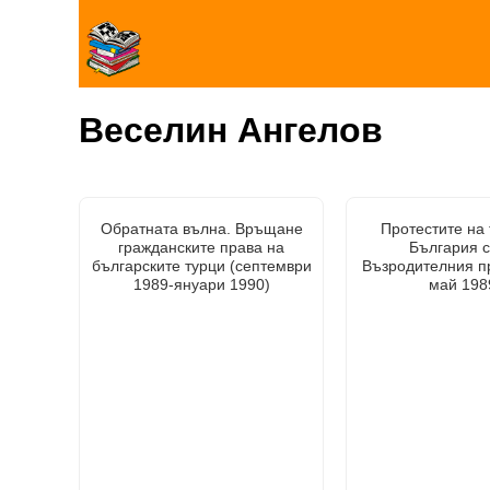
Веселин Ангелов
Обратната вълна. Връщане
Протестите на 
гражданските права на
България 
българските турци (септември
Възродителния п
1989-януари 1990)
май 1989