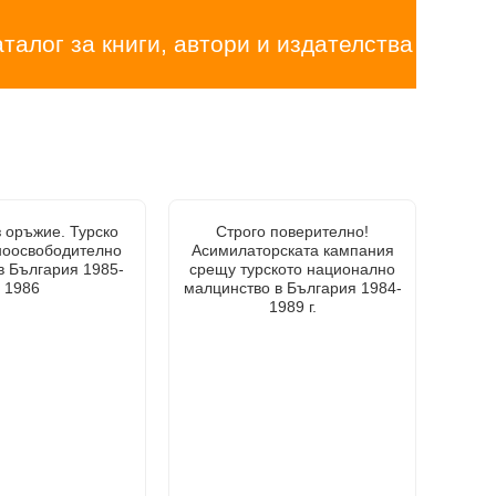
аталог за книги, автори и издателства
 оръжие. Турско
Строго поверително!
ноосвободително
Асимилаторската кампания
в България 1985-
срещу турското национално
1986
малцинство в България 1984-
1989 г.