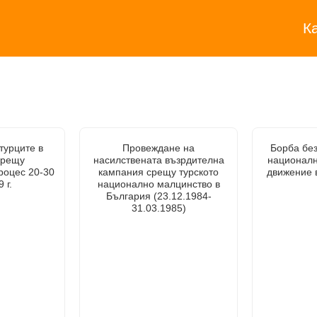
К
турците в
Провеждане на
Борба без
срещу
насилствената възрдителна
национал
роцес 20-30
кампания срещу турското
движение 
 г.
национално малцинство в
България (23.12.1984-
31.03.1985)