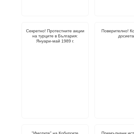
Секретно! Протестните акции
Поверително! К
на турците в България:
досиета
Януари-май 1989 г.
"Имотите" на Кобургите
Премълчани ист