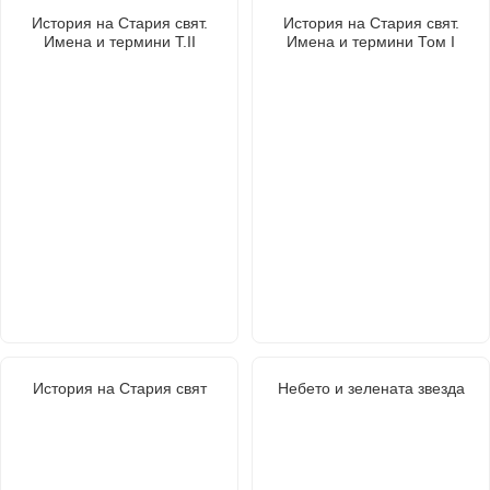
История на Стария свят.
История на Стария свят.
Имена и термини Т.II
Имена и термини Том I
История на Стария свят
Небето и зелената звезда