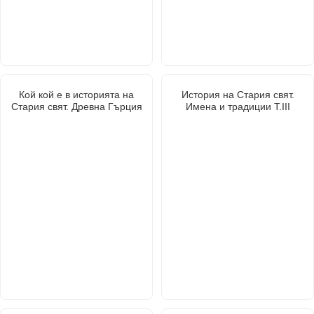
Кой кой е в историята на
История на Стария свят.
Стария свят. Древна Гърция
Имена и традиции Т.III