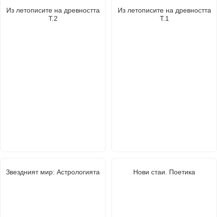
Из летописите на древността
Из летописите на древността
Т.2
Т.1
Звездният мир: Астрологията
Нови стаи. Поетика