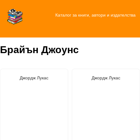
Каталог за книги, автори и издателства
Брайън Джоунс
Джордж Лукас
Джордж Лукас