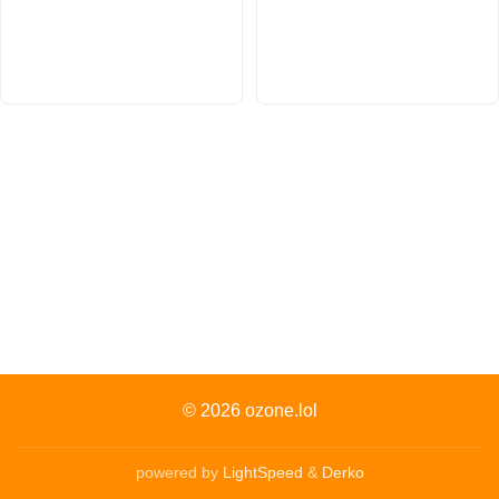
© 2026
ozone.lol
powered by
LightSpeed
&
Derko