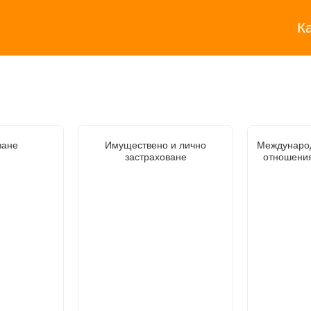
К
ване
Имуществено и лично
Междунаро
застраховане
отношения