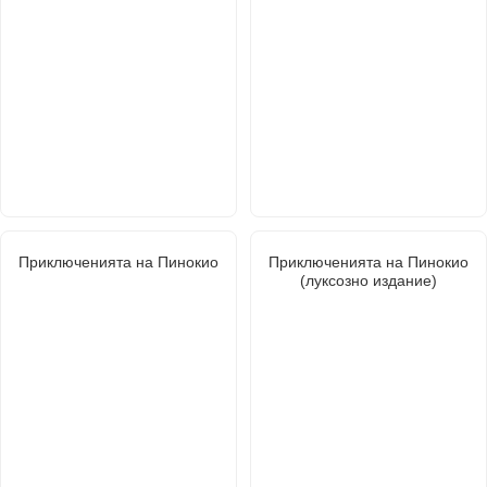
Приключенията на Пинокио
Приключенията на Пинокио
(луксозно издание)