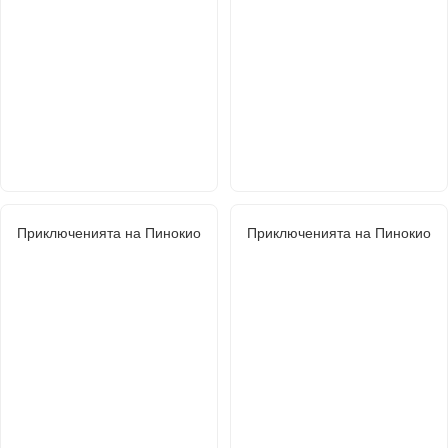
Приключенията на Пинокио
Приключенията на Пинокио