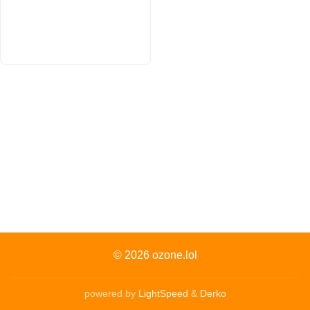
© 2026
ozone.lol
powered by
LightSpeed
&
Derko