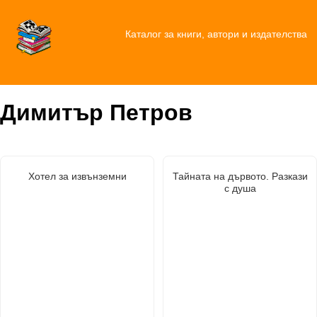
Каталог за книги, автори и издателства
Димитър Петров
Хотел за извънземни
Тайната на дървото. Разкази
с душа