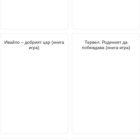
Ивайло – добрият цар (книга
Тервел. Роденият да
игра)
побеждава (книга-игра)