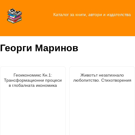
Каталог за книги, автори и издателства
Георги Маринов
Геоикономикс Кн.1:
Животът незатихнало
Трансформационни процеси
любопитство. Стихотворения
в глобалната икономика