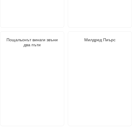
Пощальонът винаги звъни
Милдред Пиърс
два пъти