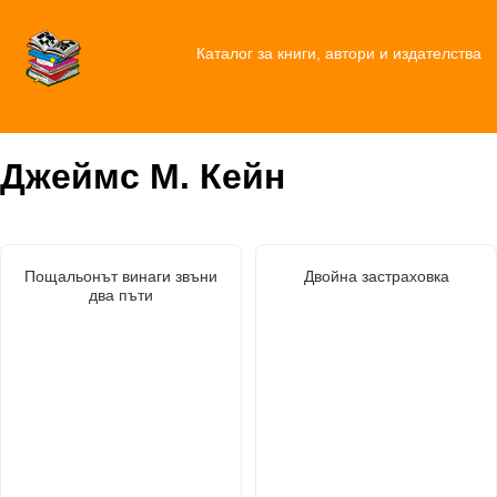
Каталог за книги, автори и издателства
Джеймс М. Кейн
Пощальонът винаги звъни
Двойна застраховка
два пъти