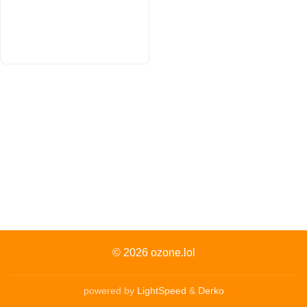
© 2026
ozone.lol
powered by
LightSpeed
&
Derko