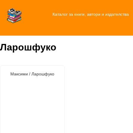
Каталог за книги, автори и издателства
Ларошфуко
Максими / Ларошфуко