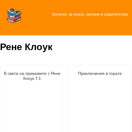
Каталог за книги, автори и издателства
Рене Клоук
В света на приказките с Рене
Приключения в гората
Клоук Т.1