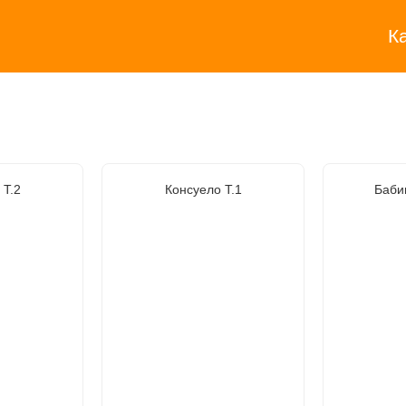
К
 Т.2
Консуело Т.1
Баби