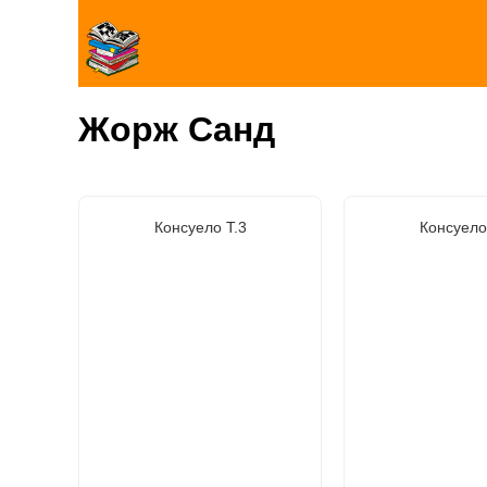
Жорж Санд
Консуело Т.3
Консуело