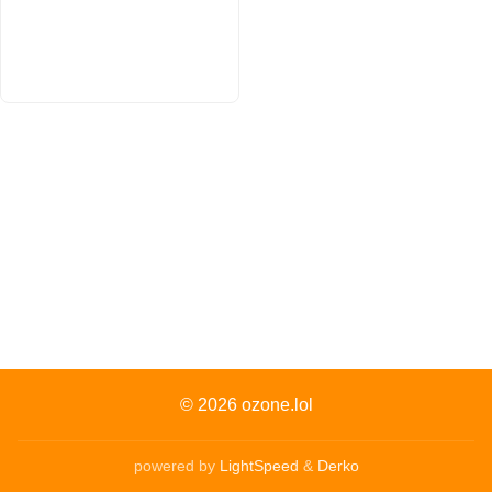
© 2026
ozone.lol
powered by
LightSpeed
&
Derko