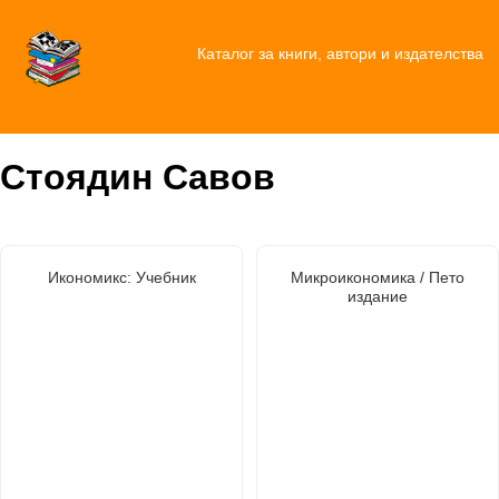
Каталог за книги, автори и издателства
Стоядин Савов
Икономикс: Учебник
Микроикономика / Пето
издание