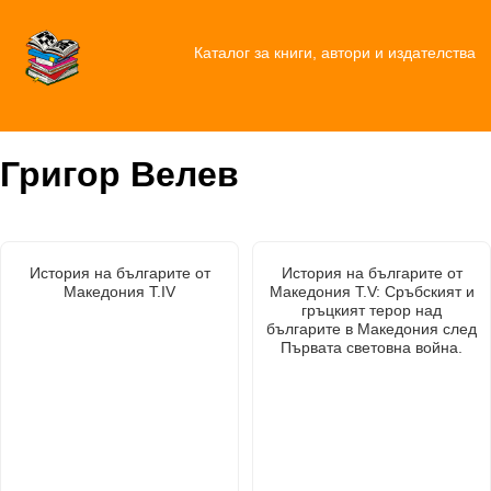
Каталог за книги, автори и издателства
Григор Велев
История на българите от
История на българите от
Македония Т.IV
Македония Т.V: Сръбският и
гръцкият терор над
българите в Македония след
Първата световна война.