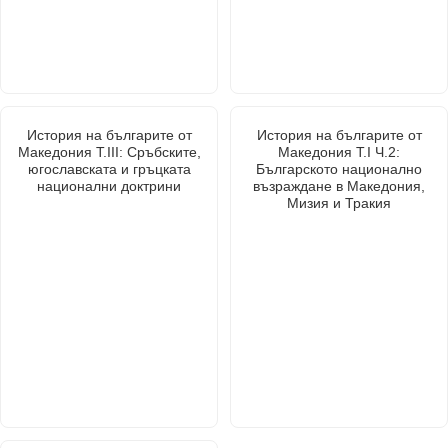
История на българите от
История на българите от
Македония Т.III: Сръбските,
Македония Т.I Ч.2:
югославската и гръцката
Българското национално
национални доктрини
възраждане в Македония,
Мизия и Тракия