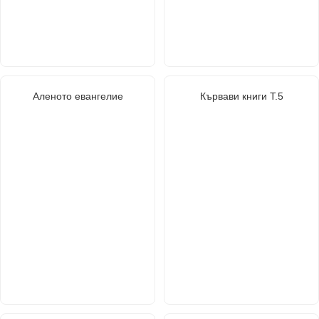
Аленото евангелие
Кървави книги Т.5