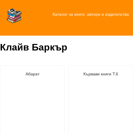
Каталог за книги, автори и издателства
Клайв Баркър
Абарат
Кървави книги Т.6