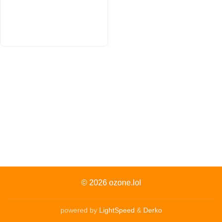
© 2026
ozone.lol
powered by
LightSpeed
&
Derko