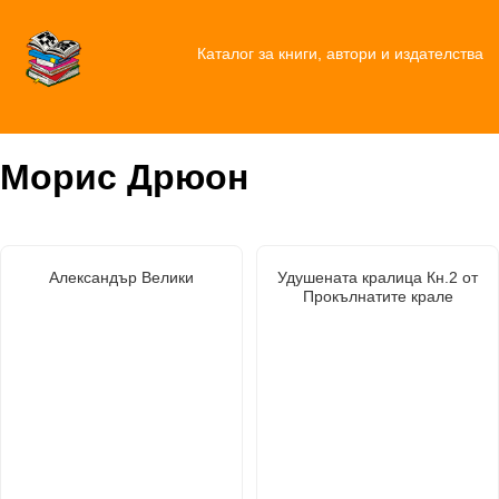
Каталог за книги, автори и издателства
Морис Дрюон
Александър Велики
Удушената кралица Кн.2 от
Прокълнатите крале