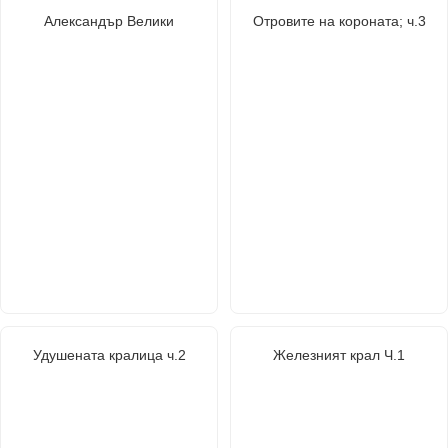
Александър Велики
Отровите на короната; ч.3
Удушената кралица ч.2
Железният крал Ч.1