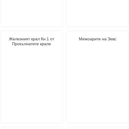
Железният крал Кн.1 от
Мемоарите на Зевс
Прокълнатите крале