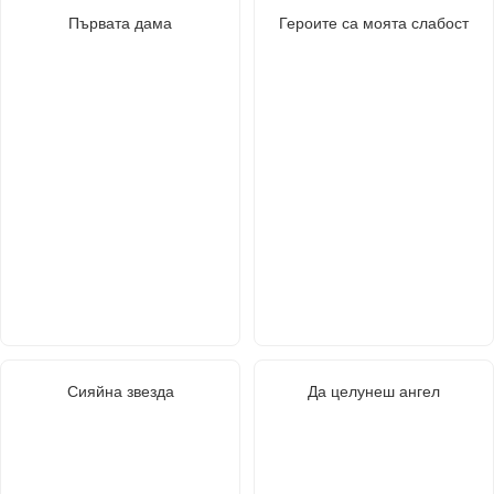
Първата дама
Героите са моята слабост
Сияйна звезда
Да целунеш ангел