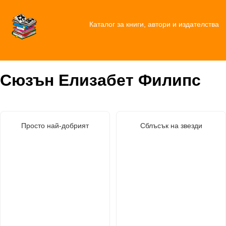
Каталог за книги, автори и издателства
Сюзън Елизабет Филипс
Просто най-добрият
Сблъсък на звезди