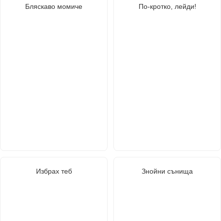
Бляскаво момиче
По-кротко, лейди!
Избрах теб
Знойни сънища