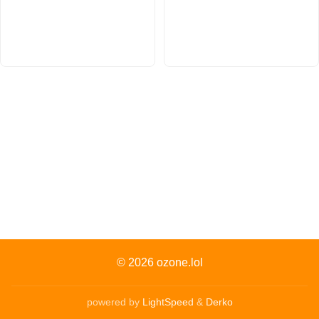
© 2026
ozone.lol
powered by
LightSpeed
&
Derko