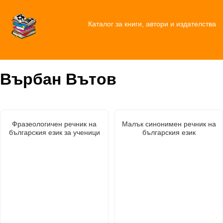
Каталог за книги, автори и издателства
Върбан Вътов
Фразеологичен речник на
Малък синонимен речник на
българския език за ученици
българския език