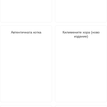
Автентичната котка
Килимените хора (ново
издание)