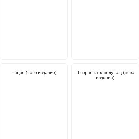
Нация (ново издание)
В черно като полунощ (ново
издание)