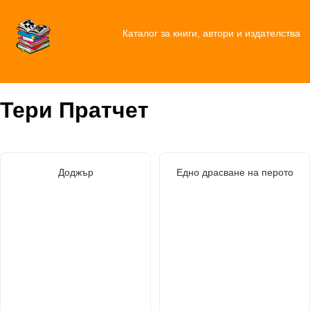
Каталог за книги, автори и издателства
Тери Пратчет
Доджър
Едно драсване на перото