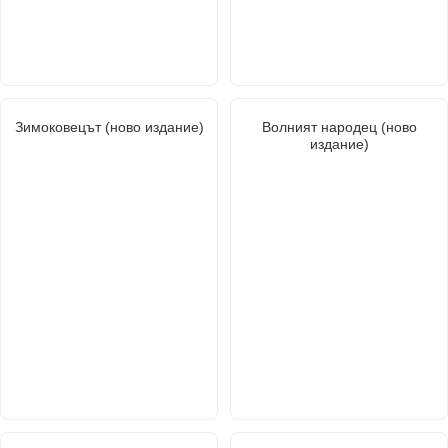
Зимоковецът (ново издание)
Волният народец (ново
издание)