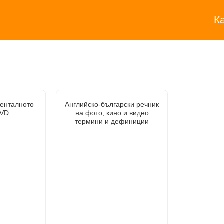
К
менталното
Английско-български речник
DVD
на фото, кино и видео
термини и дефиниции