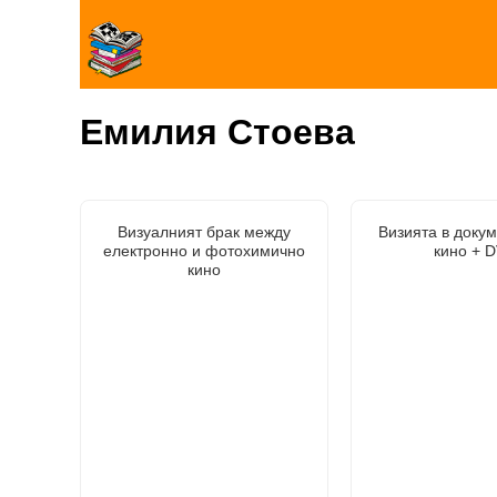
Емилия Стоева
Визуалният брак между
Визията в доку
електронно и фотохимично
кино + 
кино