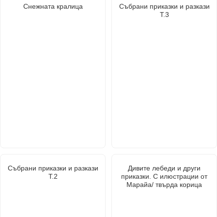
Снежната кралица
Събрани приказки и разкази
Т.3
Събрани приказки и разкази
Дивите лебеди и други
Т.2
приказки. С илюстрации от
Марайа/ твърда корица